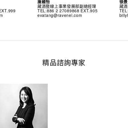
唐維怡
徐景
藏酒暨線上事業發展部副總經理
藏酒
EXT.999
TEL:886 2 27089868 EXT.905
TEL
om
evatang@ravenel.com
bil
精品諮詢專家