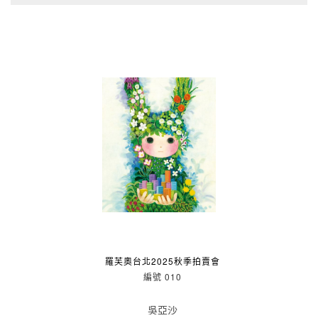
羅芙奧台北2025秋季拍賣會
編號 010
吳亞沙