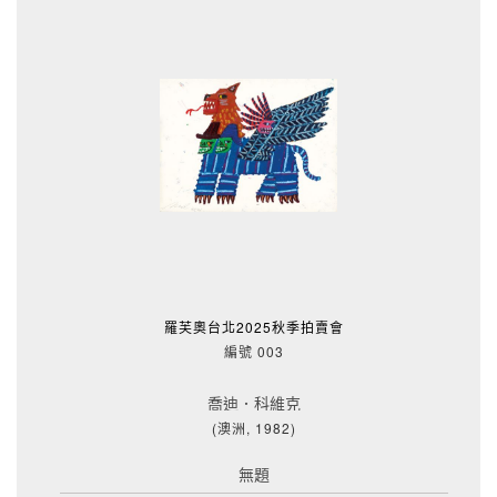
羅芙奧台北2025秋季拍賣會
編號 003
喬迪．科維克
(澳洲, 1982)
無題