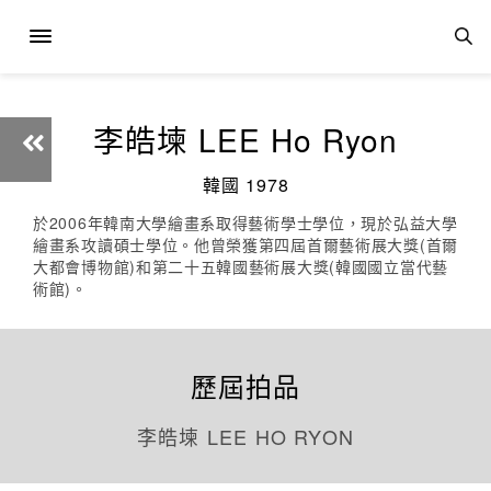
李皓堜 LEE Ho Ryon
韓國 1978
於2006年韓南大學繪畫系取得藝術學士學位，現於弘益大學
繪畫系攻讀碩士學位。他曾榮獲第四屆首爾藝術展大獎(首爾
大都會博物館)和第二十五韓國藝術展大獎(韓國國立當代藝
術館)。
歷屆拍品
李皓堜 LEE HO RYON