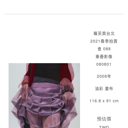
羅芙奧台北
2021春季拍賣
會 088
重疊影像
080801
2008年
油彩 畫布
116.8 x 91 cm
預估價
TWD