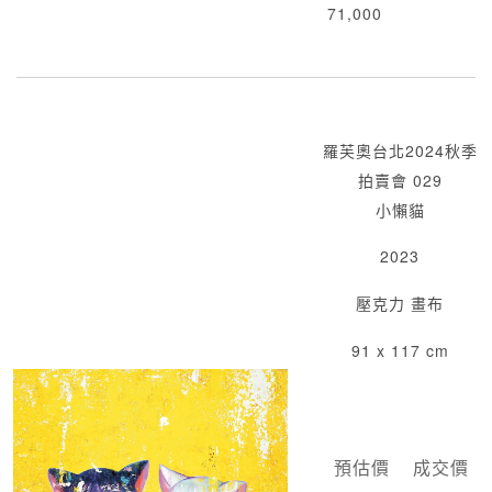
71,000
羅芙奧台北2024秋季
拍賣會 029
小懶貓
2023
壓克力 畫布
91 x 117 cm
預估價
成交價