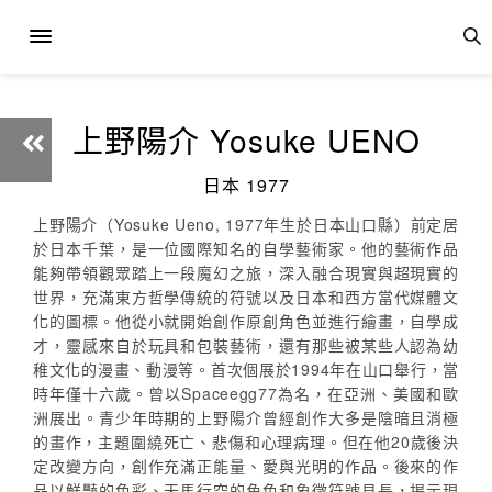
上野陽介 Yosuke UENO
日本 1977
上野陽介（Yosuke Ueno, 1977年生於日本山口縣）前定居
於日本千葉，是一位國際知名的自學藝術家。他的藝術作品
能夠帶領觀眾踏上一段魔幻之旅，深入融合現實與超現實的
世界，充滿東方哲學傳統的符號以及日本和西方當代媒體文
化的圖標。他從小就開始創作原創角色並進行繪畫，自學成
才，靈感來自於玩具和包裝藝術，還有那些被某些人認為幼
稚文化的漫畫、動漫等。首次個展於1994年在山口舉行，當
時年僅十六歲。曾以Spaceegg77為名，在亞洲、美國和歐
洲展出。青少年時期的上野陽介曾經創作大多是陰暗且消極
的畫作，主題圍繞死亡、悲傷和心理病理。但在他20歲後決
定改變方向，創作充滿正能量、愛與光明的作品。後來的作
品以鮮豔的色彩、天馬行空的角色和象徵符號見長，揭示現