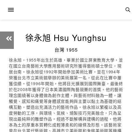
徐永旭 Hsu Yunghsu
台灣 1955
徐永旭，1955年出生於高雄，畢業於國立屏東教育大學，並
在國立台南藝術大學應用藝術研究所獲得藝術碩士學位，現
居台南。徐永旭從1992年開始參加美術比賽，並在1994年
榮獲台北市立美術館舉辦的美術展第一名，從此在比賽中屢
獲佳績。從1996年開始，他將目光擴展到國際舞臺，最後終
於在2008年獲得了日本美濃國際陶藝競賽的首獎。他的藝術
理念圍繞著以身體做為創作主體，與藝術材料融為一體，讓
觸覺、感知和痛覺等身體感官能夠與主要以黏土為基礎的結
構互動，塑造出充滿活力的藝術作品。徐永旭以繁複以及高
度勞動的工序，與環境、氣候、燒製技巧完美融合，只為呈
現出最純粹的雕塑作品。經過不斷解構與建構的過程，他將
本為土的厚重本質轉化成輕薄柔和的線條及形態。該藝術家
曾在台北當代藝術館、高雄市立美術館和朱銘美術館等機構