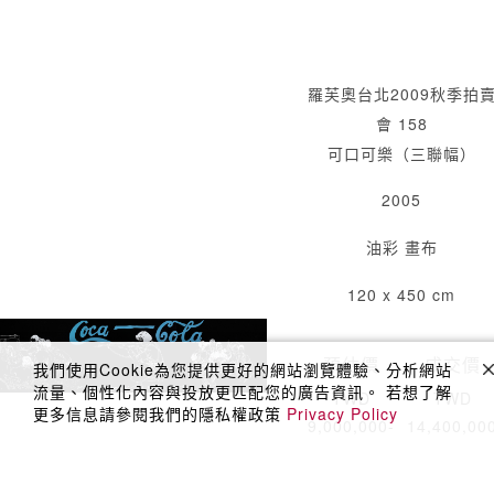
羅芙奧台北2009秋季拍
會 158
可口可樂（三聯幅）
2005
油彩 畫布
120 x 450 cm
預估價
成交價
我們使用Cookie為您提供更好的網站瀏覽體驗、分析網站
流量、個性化內容與投放更匹配您的廣告資訊。 若想了解
TWD
TWD
更多信息請參閱我們的隱私權政策
Privacy Policy
9,000,000-
14,400,00
12,000,000
HKD
HKD
3,469,880