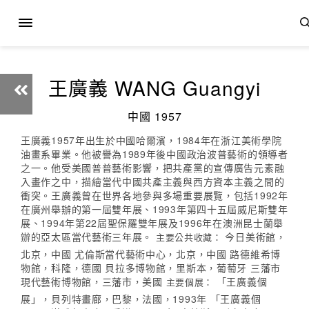
王廣義 WANG Guangyi
中國 1957
王廣義1957年出生於中國哈爾濱，1984年在浙江美術學院
油畫系畢業。他被譽為1989年後中國政治波普藝術的領導者
之一。他受美國普普藝術影響，把共產黨的宣傳廣告元素融
入畫作之中，描繪當代中國共產主義與西方資本主義之間的
衝突。王廣義曾在世界各地參與多場重要展覽，包括1992年
在廣州舉辦的第一屆雙年展、1993年第四十五屆威尼斯雙年
展、1994年第22屆聖保羅雙年展及1996年在澳洲昆士蘭舉
辦的亞太區當代藝術三年展。
今日美術館，
主要公共收藏：
北京，中國 尤倫斯當代藝術中心，北京，中國 路德維希博
物館，科隆，德國 貝拉多博物館，里斯本，葡萄牙 三藩市
現代藝術博物館，三藩市，美國
「王廣義個
主要個展：
展」，貝列特畫廊，巴黎，法國，1993年 「王廣義個