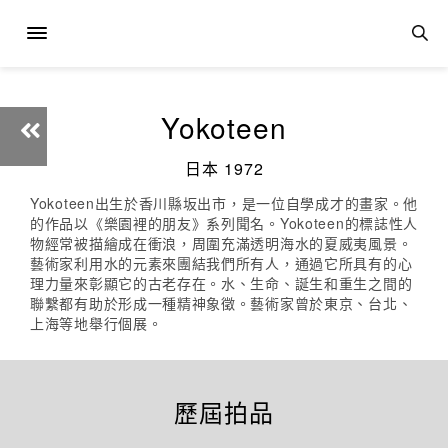
Yokoteen
日本 1972
Yokoteen出生於香川縣坂出市，是一位自學成才的畫家。他
的作品以《樂園裡的朋友》系列聞名。Yokoteen的標誌性人
物經常被描繪成在衝浪，周圍充滿透明海水的夏威夷風景。
藝術家利用水的元素來團結我們所有人，通過它所具有的心
理力量來彰顯它的古老存在。水、生命、誕生和重生之間的
聯繫都有助於形成一種精神象徵。藝術家曾於東京、台北、
上海等地舉行個展。
歷屆拍品