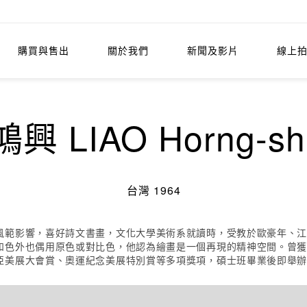
購買與售出
關於我們
新聞及影片
線上
興 LIAO Horng-sh
台灣 1964
風範影響，喜好詩文書畫，文化大學美術系就讀時，受教於歐豪年、
和色外也偶用原色或對比色，他認為繪畫是一個再現的精神空間。曾
亞美展大會賞、奧運紀念美展特別賞等多項獎項，碩士班畢業後即舉