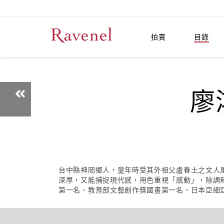
拍賣
目錄
廖鴻
台中縣神岡鄉人，童年時受其外祖父盧春土之文人
深厚，又能捕捉現代感，用色重視「感動」，除調
第一名、教育部文藝創作獎國畫第一名、日本亞細