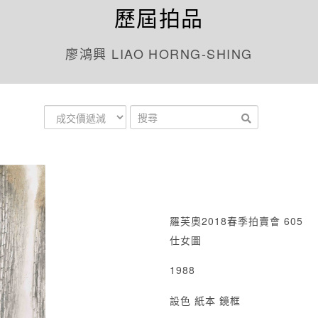
歷屆拍品
廖鴻興 LIAO HORNG-SHING
羅芙奧2018春季拍賣會 605
仕女圖
1988
設色 紙本 鏡框