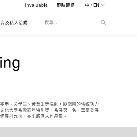
Invaluable
即時競標
中 / EN
拍賣及私人洽購
ing
江兆申、吳學讓、黃磊生等名師。廖鴻興的傳統功力
獲文化大學系歐豪年特別獎、系展第一名、華岡美展
辦個展計九次，亦出版個人作品集。