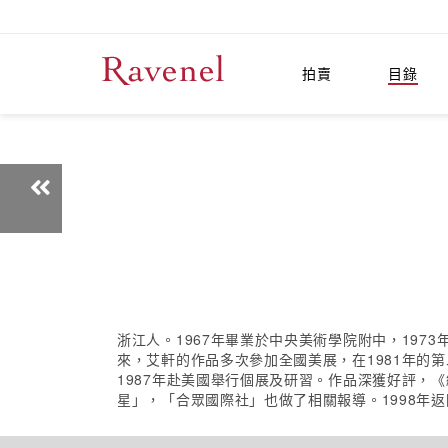
拍賣
目錄
浙江人。1967年畢業於中央美術學院附中，197
來，艾軒的作品多次參加全國美展，在1981年的
1987年赴美國舉行個展及研習。作品深獲好評，
星」，「合眾國際社」也做了相關報導。1998年