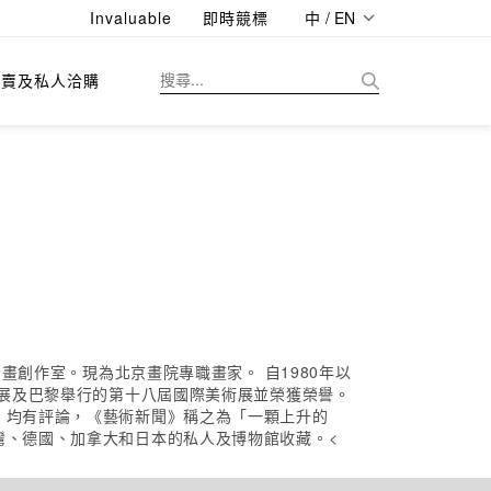
Invaluable
即時競標
中 / EN
拍賣及私人洽購
畫創作室。現為北京畫院專職畫家。 自1980年以
術展及巴黎舉行的第十八屆國際美術展並榮獲榮譽。
》均有評論，《藝術新聞》稱之為「一顆上升的
灣、德國、加拿大和日本的私人及博物館收藏。<