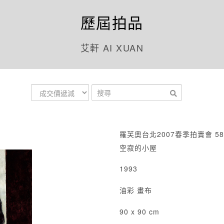
歷屆拍品
艾軒 AI XUAN
羅芙奧台北2007春季拍賣會 58
空寂的小屋
1993
油彩 畫布
90 x 90 cm