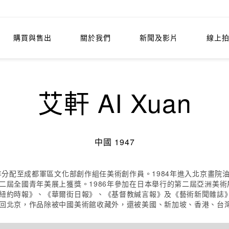
購買與售出
關於我們
新聞及影片
線上
艾軒 AI Xuan
中國 1947
3年分配至成都軍區文化部創作組任美術創作員。1984年進入北京畫院油
第二屆全國青年美展上獲獎。1986年參加在日本舉行的第二屆亞洲美
《紐約時報》、《華爾街日報》、《基督教緘言報》及《藝術新聞雜誌
返回北京，作品除被中國美術館收藏外，還被美國、新加坡、香港、台