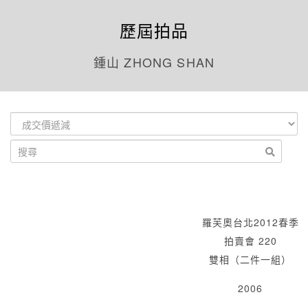
歷屆拍品
鍾山 ZHONG SHAN
羅芙奧台北2012春季
拍賣會 220
雙相（二件一組）
2006