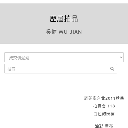
歷屆拍品
吳健 WU JIAN
羅芙奧台北2011秋季
拍賣會 118
白色的舞裙
油彩 畫布