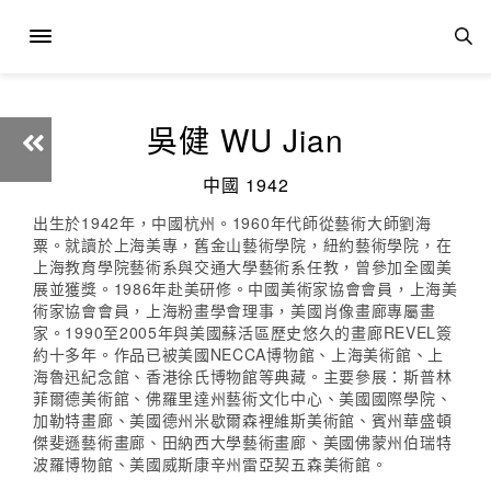
吳健 WU Jian
中國 1942
出生於1942年，中國杭州。1960年代師從藝術大師劉海
粟。就讀於上海美專，舊金山藝術學院，紐約藝術學院，在
上海教育學院藝術系與交通大學藝術系任教，曾參加全國美
展並獲獎。1986年赴美研修。中國美術家協會會員，上海美
術家協會會員，上海粉畫學會理事，美國肖像畫廊專屬畫
家。1990至2005年與美國蘇活區歷史悠久的畫廊REVEL簽
約十多年。作品已被美國NECCA博物館、上海美術館、上
海魯迅紀念館、香港徐氏博物館等典藏。主要參展：斯普林
菲爾德美術館、佛羅里達州藝術文化中心、美國國際學院、
加勒特畫廊、美國德州米歇爾森裡維斯美術館、賓州華盛頓
傑斐遜藝術畫廊、田納西大學藝術畫廊、美國佛蒙州伯瑞特
波羅博物館、美國威斯康辛州雷亞契五森美術館。