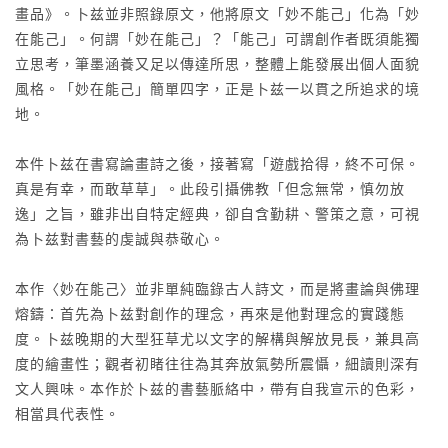
畫品》。卜兹並非照錄原文，他將原文「妙不能己」化為「妙
在能己」。何謂「妙在能己」？「能己」可謂創作者既須能獨
立思考，筆墨涵養又足以傳達所思，整體上能發展出個人面貌
風格。「妙在能己」簡單四字，正是卜兹一以貫之所追求的境
地。
本件卜兹在書寫論畫詩之後，接著寫「遊戲拾得，終不可保。
真是有幸，而敢草草」。此段引攝佛教「但念無常，慎勿放
逸」之旨，雖非出自特定經典，卻自含勤耕、警策之意，可視
為卜兹對書藝的虔誠與恭敬心。
本作〈妙在能己〉並非單純臨錄古人詩文，而是將畫論與佛理
熔鑄：首先為卜兹對創作的理念，再來是他對理念的實踐態
度。卜兹晚期的大型狂草尤以文字的解構與解放見長，兼具高
度的繪畫性；觀者初睹往往為其奔放氣勢所震懾，細讀則深有
文人興味。本作於卜兹的書藝脈絡中，帶有自我宣示的色彩，
相當具代表性。