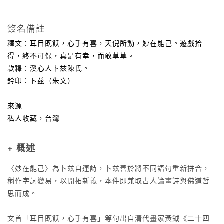
簽名備註
釋文：耳目既飫，心手有喜，天倪所動，妙在能己。遊戲拾
得，終不可保，真是有幸，而敢草草。
款釋：溪心人卜兹陳氏。
鈐印：卜兹（朱文）
來源
私人收藏，台灣
+ 概述
〈妙在能己〉為卜兹自運詩，卜兹善於將不同語句重新拼合，
稍作字詞變易，以開拓新義，本件即兼取古人論畫詩與佛道哲
思而成。
文首「耳目既飫，心手有喜」等句出自清代畫家黃鉞《二十四