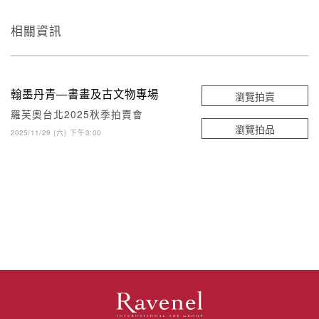
相關資訊
翰墨丹青—書畫及古文物專場
瀏覽拍賣
羅芙奧台北2025秋季拍賣會
瀏覽拍品
2025/11/29 (六) 下午3:00