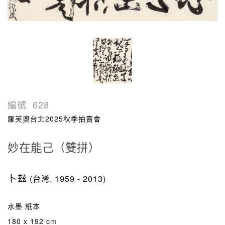
編號
628
羅芙奧台北2025秋季拍賣會
妙在能己（雙拼）
卜玆
(台灣, 1959 - 2013)
水墨 紙本
180 x 192 cm