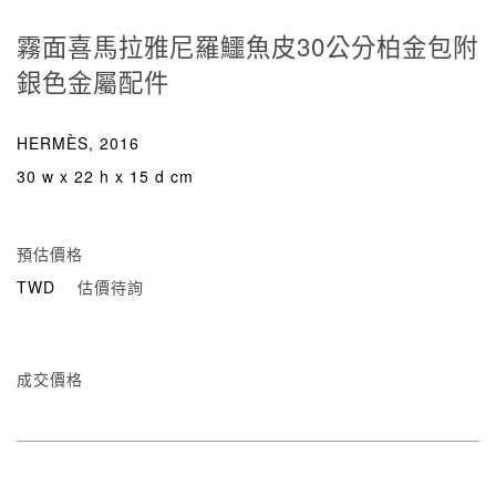
霧面喜馬拉雅尼羅鱷魚皮30公分柏金包附
銀色金屬配件
HERMÈS, 2016
30 w x 22 h x 15 d cm
預估價格
TWD
估價待詢
成交價格