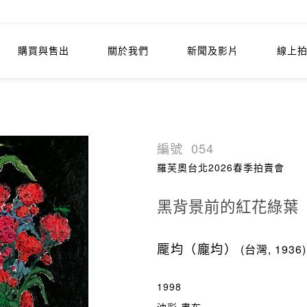
購買與售出
關於我們
新聞及影片
線上
編號
054
羅芙奧台北2026春季拍賣會
黑背景前的紅花綠葉
龎均（龐均）
(台灣, 1936)
1998