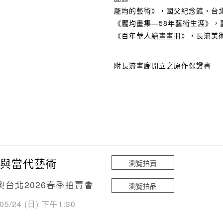
龎均的藝術》，國父紀念館，台北，2
《龎均畫集—58年藝術生涯》，藝
《百年華人繪畫畫冊》，長流美術館
附長流畫廊開立之原作保證書
與當代藝術
瀏覽拍賣
奧台北2026春季拍賣會
瀏覽拍品
/05/24 (日) 下午1:30