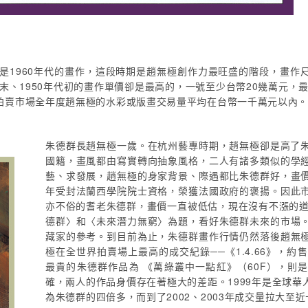
全是1960年代的畫作，這段時期是趙無極創作力最旺盛的階段，畫作
末、1950年代初的畫作單價卻是最高的，一號至少台幣20幾萬元，
拍賣市場全年度趙無極的水彩或版畫交易量平均在台幣一千萬元以內
朱德群長趙無極一歲。在杭州藝專時期，趙無極卻是高了
國籍，畫風都由寫實轉向抽象風格，二人有諸多類似的學
藝、求發展，趙無極的身家背景、際遇都比朱德群好，畫
年受封法蘭西學院院士資格，榮獲法國政府的褒揚。因此
亦不俗的耆老朱德群，畫價一直被低估，現在沒有不漲的道理
德群〉和〈未來潛力無窮〉為題，看好朱德群未來的市場
藏家的參考。到目前為止，朱德群畫作行情仍然落後趙無
極在全世界拍賣場上最高的成交紀錄──《1.4.66》，約
最貴的朱德群作品為 《萬綠叢中一點紅》（60F），則
確，兩人的作品身價存在著極大的差距。1999年是全球
為朱德群的四倍多，而到了2002、2003年成交量拉大至