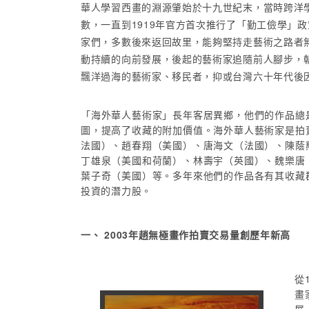
華人學習西畫的淵源肇始於十九世紀末，當時跨洋
數，一直到1919年官方首次推行了「勤工儉學」
家們，多數後來返回故里，能夠堅持走藝術之路者
動持續的向前發展，後起的藝術家追隨前人腳步，
飄洋過海的藝術家、移民者，抑或台灣六十年代後
「海外華人藝術家」長年客居異鄉，他們的作品總
圖，提高了收藏的附加價值。海外華人藝術家是拍
法國）、趙春翔（美國）、唐海文（法國）、陳蔭
丁雄泉（美國和荷蘭）、林壽宇（英國）、魏樂唐
葉子奇（美國）等。多年來他們的作品各有其收藏
投資的潛力股。
一、 2003年趙無極畫作拍賣交易量創歷年新高
從
畫