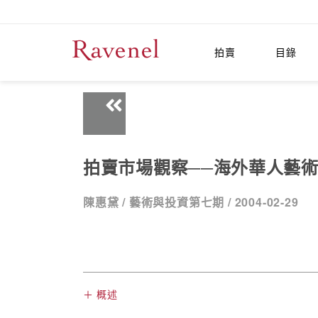
拍賣
目錄
拍賣市場觀察──海外華人藝
陳惠黛 /
藝術與投資第七期 /
2004-02-29
＋ 概述