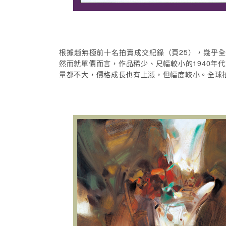
根據趙無極前十名拍賣成交紀錄（頁25），幾乎
然而就單價而言，作品稀少、尺幅較小的1940年代
量都不大，價格成長也有上漲，但幅度較小。全球