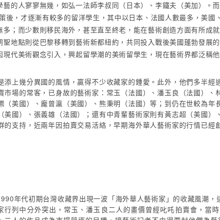
學藝的人寥寥無幾，如弘一法師李叔同（日本）、李鐵夫（美加）。
政策後，才逐漸有較多的留洋學生，其中以日本、法國人數最多，美國
無多；而少數則移民海外，甚至直至終老，能在藝術創造方面有所成
朝聖地點則從巴黎移轉到藝術新都紐約，共同投入戰後美國蓬勃發展
因現代美術觀念引入，興起留學潮的美術留學生，現在藝術界都泛稱
是添上幾分異國的風情，贏得不少收藏家的鍾愛。此外，他們多半經
賣市場的常客，已身故的藝術家：常玉（法國）、潘玉良（法國）、
羆（美國）、龐曾瀛（美國）、熊秉明（法國）等；到仍在世較為年
（美國）、張義雄（法國）；還有中青輩藝術家則有黃志超（美國）
群的支持，近兩年因拍賣交易活絡，早期海外華人藝術家的行情已經
1990年代初期台灣收藏界出現一波「海外華人藝術家」的收藏風潮
家行列中分外突出，常玉、潘玉良二人的畫價曾經叱吒拍賣會，當時