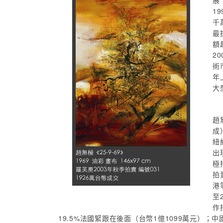
展
1
千
最
額
2
術
年
大
趙
成
紐
出
極
拍
港
至
作
19.5%法國緊跟在後面（台幣1億1099萬元）；