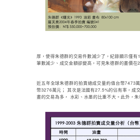
厚，使得朱德群的交易件數減少了，紀錄顯示僅有16
筆數減少、成交金額卻變高，可見朱德群的畫價在2
近五年全球朱德群的拍賣總成交量約值台幣7473萬
幣3276萬元； 其次是法國有27.5%的佔有率，
畫的交易為多， 水彩、水墨的比重不大。此外，