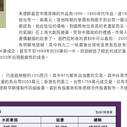
朱德群最受市場青睞的作品為1950、1960年代作品，或1
號台幣一、兩萬元。其他時期的單價有時還不到台幣一萬
都認為，如此低估的價格，對國際地位崇高的老畫家而言，
的氣韻》在上海大劇院揭幕，受到中國政府的禮遇。市場人
畫價翻揚的前景了。 我們從附表的資料中可以看到， 20
有明顯地退縮。其中與九二一地震後台灣地區景氣低迷有關
筆成交，甚至不到1999年的35筆的一半，但卻締造了相近的成交量，
003年出現戲劇性的成長。
， 只達趙無極的13%而已，其中97%都來自油畫的交易。其中台灣
成交量約為台幣2053萬元；香港名列第三，台幣1739萬元成交量，佔
朱德群早期僅製作四組版畫，最近有版畫商和朱德群合作版畫製作，不