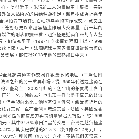
市場的「天王」。接著，1995年約翰．法蘭寇與
藏專拍，使得常玉、朱沅芷二人的畫價更上層樓，突破
海外華人藝術家的供給明顯不足，趙無極成為近幾年
年全球拍賣市場有近百幅趙無極的畫作成交， 成交金
，迭創有史以來趙無極畫作最大交易量--前一年的
從筆者製作的附表數據來看，趙無極是近兩年來的華人藝
，價位亦平平，1997年之後開始明顯上揚，1998
快速上漲。去年，法國網球場國家畫廊舉辦趙無極的
品發展，都使得2003年他的聲勢如日中天。
是全球趙無極畫作交易件數最多的地區（平均佔四
法國之外的另一重要市場，從1950年代透過畫商在
的油畫為主。2003年紐約、舊金山的拍賣場上各自
排行前十名；倫敦去年也出現一件台幣千萬元的趙無
畫，但金額向來比其他地區低。儘管，趙無極近年的
收藏群其實一直在台灣。無論美國、法國、英國或香
灣地區的購買潛力與胃納量豎起大拇指。 從1999
萬元，其中94.6%來自油畫的交易。台灣是趙無極畫
3%；其次是香港的21.6%（約1億2312萬元）；
10.3%）與英國（9.3%）之後。不過我們須留意，