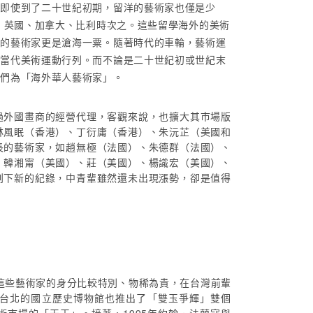
而即使到了二十世紀初期，留洋的藝術家也僅是少
、英國、加拿大、比利時次之。這些留學海外的美術
就的藝術家更是滄海一粟。隨著時代的車輪，藝術運
的當代美術運動行列。而不論是二十世紀初或世紀末
他們為「海外華人藝術家」。
過外國畫商的經營代理，客觀來說，也擴大其市場版
林風眠（香港）、丁衍庸（香港）、朱沅芷（美國和
長的藝術家，如趙無極（法國）、朱德群（法國）、
、韓湘甯（美國）、莊（美國）、楊識宏（美國）、
創下新的紀錄，中青輩雖然還未出現漲勢，卻是值得
，這些藝術家的身分比較特別、物稀為貴，在台灣前輩
台北的國立歷史博物館也推出了「雙玉爭輝」雙個