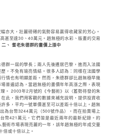
尺幅亦大，壯麗磅礡的氣勢容易贏得收藏家的芳心。
最高甚至達30、40萬元。趙無極的水彩、版畫的交易
。
二、 耆老朱德群的畫價上漲中
朱德群一屆的學長；兩人先後遷居巴黎，進而入法國
經歷，不免有瑜亮情結。很多人認為：同樣在法國學
價行情也有明顯差距。然而，朱德群卻比趙無極早幾
市場普遍認為，當趙無極的畫價年年高漲之際，表現
。 2003年2月號的《今藝術》以〈蓄勢待發的朱
。在此，我們用客觀的數據來補充說明，提供投資收
極許多，平均一號單價甚至可以差距十倍以上。趙無
售出為台幣3244萬元（500號作品），而在拍賣場上
是台幣421萬元，它們皆是最近兩年的最新紀錄。的
華人藝術市場表現亮麗的一年，該年趙無極的年成交量
近十倍或十倍以上。