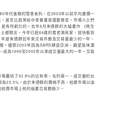
980年代後期的雪景系列，在2003年以前平均畫價一
元，甚至比起某些中青輩畫家還要便宜。市場人士們
是有所虧欠的。去年8月朱德群的大幅畫作 《再生
士都預言，今年已經84歲的耆老美術家，就快看到
01年是朱德群近年來交易件數及交易量最少的一年，
。儘管2003年因為SARS肆虐亞洲，觀望氣味濃
成為1999至2003年以來成交量最大的一年。交易
市場囊括了43.8%的佔有率，名列第一，成交量約台
有率為23.3%。由於朱德群的價格不高，拍賣市場以油
過拍賣市場上他的版畫交易數極少。