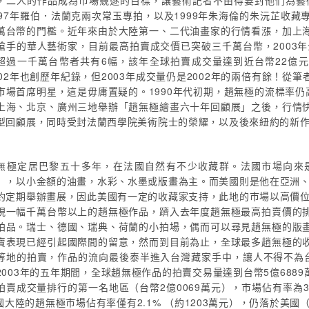
，二人的作品成為市場競逐的目標，讓藝術記者不由得要封他們為藝術
997年羅伯．法蘭克兩次常玉專拍，以及1999年朱海倫的朱沅芷收
萬台幣的門檻。近年來由於大陸第一、二代油畫家的行情看漲，加上
搶手的華人藝術家，目前最高拍賣成交價已突破三千萬台幣，2003
超過一千萬台幣者共有6幅，該年全球拍賣成交量達到近台幣22億元
002年也創歷年紀錄，但2003年成交量仍是2002年的兩倍有餘！
市場首席明星，這是毋庸置疑的。1990年代初期，趙無極的流標率仍高
上海、北京、廣州三地舉辦「趙無極繪畫六十年回顧展」之後，行情
型回顧展，同時受封法蘭西學院美術院士的榮耀，以及後來紐約的新作
無極定居巴黎五十多年，在法國自然有不少收藏群。法國市場向來
），以小金額的油畫，水彩、水墨或版畫為主。而美國則是他在亞洲、
約定期舉辦畫展，因此美國有一定的收藏家支持，此地的市場以高價位
現一幅千萬台幣以上的趙無極作品，躋入去年度趙無極最高拍賣價的
拍品。瑞士、德國、瑞典、荷蘭的小拍場，偶而可以尋見趙無極的版
賣表現已經引起國際間的留意，然而到目前為止，全球最多趙無極的
等地的拍賣，作品的流向最後泰半進入台灣藏家手中，讓人不得不為台
2003年的五年期間，全球趙無極作品的拍賣交易量達到台幣5億6889
拍賣成交量排行的第一名地區（台幣2億0069萬元），市場佔有率為35.
中國大陸的趙無極市場佔有率僅有2.1% （約1203萬元），仍落於美國（