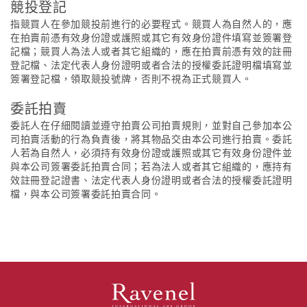
競投登記
指競買人在參加競投前進行的必要程式。競買人為自然人的，應
在拍賣前憑有效身份證或護照或其它有效身份證件填寫並簽署登
記檔；競買人為法人或者其它組織的，應在拍賣前憑有效的註冊
登記檔、法定代表人身份證明或者合法的授權委託證明檔填寫並
簽署登記檔，領取競投號牌，否則不視為正式競買人。
委託拍賣
委託人在仔細閱讀並遵守拍賣公司拍賣規則，並對自己參加本公
司拍賣活動的行為負責後，將其物品交由本公司進行拍賣。委託
人若為自然人，必須持有效身份證或護照或其它有效身份證件並
與本公司簽署委託拍賣合同；若為法人或者其它組織的，應持有
效註冊登記證書、法定代表人身份證明或者合法的授權委託證明
檔，與本公司簽署委託拍賣合同。