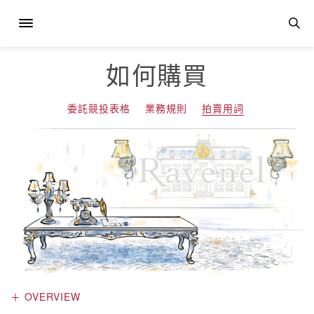
如何購買
委託競投表格
業務規則
拍賣用詞
＋ OVERVIEW