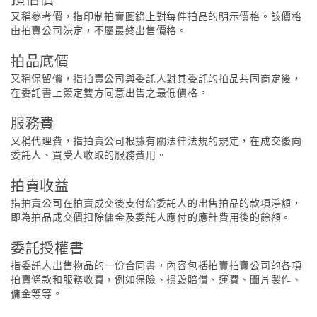
又稱參考價，指印制拍賣圖錄上對每件拍品的明示價格。該價格
由拍賣公司決定，不屬最終出售價格。
拍品底價
又稱保留價，指拍賣公司與委託人對其委託的拍品共同商定後，
在委託書上簽定雙方同意出售之最低價格。
服務費
又稱代理費，指拍賣公司根據有關法律法規的規定，在成交後向
委託人、買受人收取的服務費用。
拍賣收益
指拍賣公司在拍賣成交後支付給委託人的出售拍品的款項淨額，
即為拍品成交價扣除傭金及委託人應付的應計費用後的餘額。
委託授權書
指委託人出售物品的一份合同書，內容包括拍賣拍賣公司的各項
拍賣條款和服務收費，例如保險、損毀賠償、運費、圖片製作、
傭金等等。