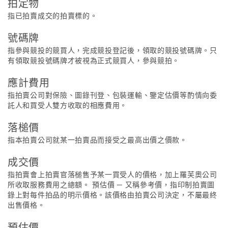
拍定物
指已拍賣成交的拍賣標的。
號碼牌
指參與競投的競買人，完成競投登記後，領取的競投號碼牌。只
有領取競投號碼牌才被視為正式競買人，參與競拍。
應計費用
指拍賣公司對保險、圖錄刊登、包裝運輸、鑒定估價等酌情向委
託人和買受人雙方收取的相應費用。
落槌價
指本拍賣公司就某一拍賣品而接受之最高出價之價款。
成交價
指拍賣會上拍賣官落槌售予某一買受人的價格，加上羅芙奧公司
所收取服務費用之總額。 預估價 ─ 又稱參考價，指印制拍賣圖
錄上對每件拍品的明示價格。該價格由拍賣公司決定，不屬最終
出售價格。
預估價