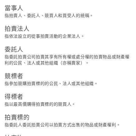
當事人
指拍賣人、委託人、競買人和買受人的統稱。
拍賣法人
指依法設立的從事拍賣活動的企業法人。
委託人
指委託拍賣公司拍賣其享有所有權或處分權的拍賣物品或財產權
利的公民、法人或其他組織（亦稱賣家）。
競標者
指參加競購拍賣標的的公民、法人或其他組織。
得標者
指以最高價購得拍賣標的的競買人。
拍賣標的
指委託人委託拍賣公司以拍賣方式出售的物品或財產權利。