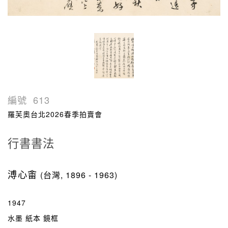
編號
613
羅芙奧台北2026春季拍賣會
行書書法
溥心畬
(台灣, 1896 - 1963)
1947
水墨 紙本 鏡框