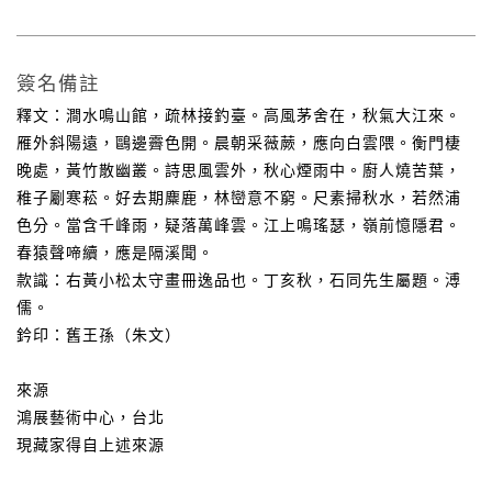
簽名備註
釋文：澗水鳴山館，疏林接釣臺。高風茅舍在，秋氣大江來。
雁外斜陽遠，鷗邊霽色開。晨朝采薇蕨，應向白雲隈。衡門棲
晚處，黃竹散幽叢。詩思風雲外，秋心煙雨中。廚人燒苦葉，
稚子劚寒菘。好去期麋鹿，林巒意不窮。尺素掃秋水，若然浦
色分。當含千峰雨，疑落萬峰雲。江上鳴瑤瑟，嶺前憶隱君。
春猿聲啼續，應是隔溪聞。
款識：右黃小松太守畫冊逸品也。丁亥秋，石同先生屬題。溥
儒。
鈐印：舊王孫（朱文）
來源
鴻展藝術中心，台北
現藏家得自上述來源