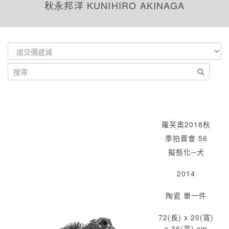
秋永邦洋 KUNIHIRO AKINAGA
羅芙奧2018秋
季拍賣會 56
擬態化─犬
2014
陶瓷 單一件
72(長) x 20(寬)
x 36(高) cm