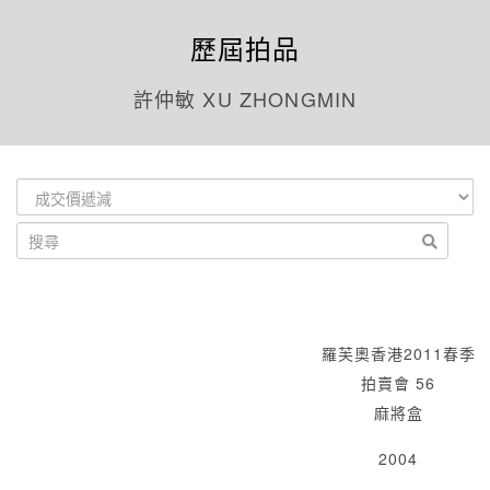
歷屆拍品
許仲敏 XU ZHONGMIN
羅芙奧香港2011春季
拍賣會 56
麻將盒
2004