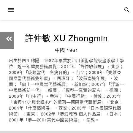
許仲敏 XU Zhongmin
中國 1961
出生於四川綿陽。1987年畢業於四川美術學院版畫系學士學
位。近十年重要藝術展覽：2011年「許仲敏個展」，北京；
2009年「歧觀當代—各搞各的」，台北；2008年「賽維亞
國際當代藝術雙年展」，西班牙；「波茲南雙年展」，波
蘭；「向上—中國當代藝術展」，新加坡；2007年「浮游—
中國藝術新一代」，韓國；「模型—真實的寓言」，德國；
2006年「自由行」，香港；「中國行動」，倫敦；2005年
「東經116°與北緯40° 的聚落—國際當代藝術展」，北京；
2004年「什麼藝術展」，西安；2003年「日本國際現代藝
術節」，東京； 2002年「夢幻城市 個人作品展」，日本；
2001年「夢—2001當代中國藝術展」，倫敦。