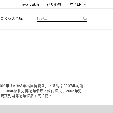
Invaluable
即時競標
中 / EN
拍賣及私人洽購
09年「ADAA軍械庫博覽會」，紐約；2007年阿爾
005年格扎克博物館個展，維倫紐夫；2005年勞
0年瑪茲列斯博物館個展，馬芒德。