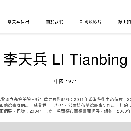
購買與售出
關於我們
新聞及影片
線上
李天兵 LI Tianbing
中國 1974
巴黎國立高等美院。近年重要展覽經歷：2011年香港藝術中心個展；20
德布蘭德畫廊個展，蘇黎世，卡舒亞．希爾德布蘭德畫廊新作展，紐約；2
廊個展，巴黎；2004年卡夏．希爾德布蘭德畫廊個展，紐約；200