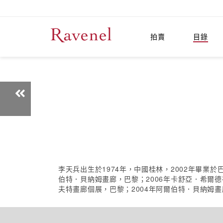
拍賣
目錄
李天兵出生於1974年，中國桂林，2002年畢業於
伯特．貝納姆畫廊，巴黎；2006年卡舒亞．希爾
夫特畫廊個展，巴黎；2004年阿爾伯特．貝納姆畫