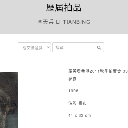
歷屆拍品
李天兵 LI TIANBING
羅芙奧香港2011秋季拍賣會 33
夢露
1998
油彩 畫布
41 x 33 cm