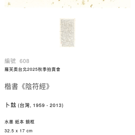
編號
608
羅芙奧台北2025秋季拍賣會
楷書《陰符經》
卜玆
(台灣, 1959 - 2013)
水墨 紙本 鏡框
32.5 x 17 cm