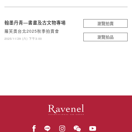
翰墨丹青—書畫及古文物專場
瀏覽拍賣
羅芙奧台北2025秋季拍賣會
瀏覽拍品
2025/11/29 (六) 下午3:00