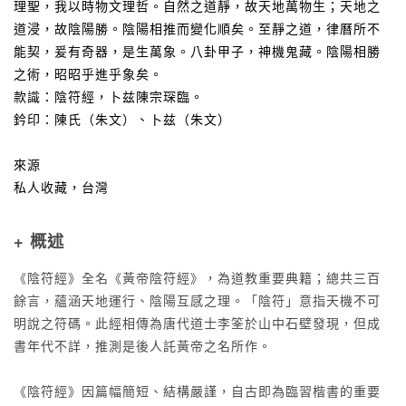
理聖，我以時物文理哲。自然之道靜，故天地萬物生；天地之
道浸，故陰陽勝。陰陽相推而變化順矣。至靜之道，律曆所不
能契，爰有奇器，是生萬象。八卦甲子，神機鬼藏。陰陽相勝
之術，昭昭乎進乎象矣。
款識：陰符經，卜兹陳宗琛臨。
鈐印：陳氏（朱文）、卜兹（朱文）
來源
私人收藏，台灣
+ 概述
《陰符經》全名《黃帝陰符經》，為道教重要典籍；總共三百
餘言，蘊涵天地運行、陰陽互感之理。「陰符」意指天機不可
明說之符碼。此經相傳為唐代道士李筌於山中石壁發現，但成
書年代不詳，推測是後人託黃帝之名所作。
《陰符經》因篇幅簡短、結構嚴謹，自古即為臨習楷書的重要