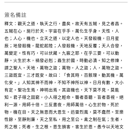
簽名備註
釋文：觀天之道，執天之行，盡矣。故天有五賊，見之者昌。
五賊在心，施行於天。宇宙在乎手，萬化生乎身。天性，人
也；人心，機也。立天之道，以定人也。天發殺機，日月星
辰；地發殺機，龍蛇起陸；人發殺機，天地反覆；天人合發，
萬變定。性有巧，可以伏藏。九竅之耶，在乎三要，可以動
靜。火生於木，禍發必剋；姦生於國，時動必潰。知之修煉，
謂之聖人。天地，萬物之盜；萬物，人之盜；人，萬物之盜。
三盜既宜，三才既安。故曰：「食其時，百骸理。動其機，萬
化安。」人知其神不而神，不知不神所以神。日月有數，大小
有定。聖功生焉，神明出焉。其盜機也，天下莫不見，莫能
知。君子得之固窮，小人得之輕命。聾者善聽，盲者善視，絕
利一源，用師十倍。三反晝夜，用師萬倍。心生於物，死於
物，機在目。天之無恩而大恩生。迅雷烈風，莫不蠢然。至樂
性餘，至靜則廉，天之至私，用之至公。禽之制在氣；生者，
死之根；死者，生之根。恩生損害，害生於恩。愚今以天地文