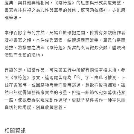
經典。與其他典籍相同，《陰符經》的思想與形式高度規整，
書寫者往往視之為心性與筆墨的兼修；既可涵養精神，亦能磨
礪筆法。
本作百餘字布列井然，尺幅介於環抱之間，俯賞有如親臨作者
凝神書寫之傾。本件俊秀清潤，結體謹嚴而流暢，筆意勻整而
勁拔，將楷書之法與《陰符經》所寓的玄旨微妙交融，體現出
清雅而含蓄的境地。
有趣的是，細讀作品，可見第五行中段留有兩個空格未填。參
照《陰符經》原文，這兩處皆應為「盜」字。由此可推測，卜
玆在書寫時，或因某種考量而暫時跳過，意欲稍後再補寫。雖
然已無從得知藝術家實際的考量，但這一細節卻宛如幕後花絮
一般，使觀者得以窺見創作過程，更賦予整件書作一種罕見而
真切的臨場感，別具收藏意義。
相關資訊