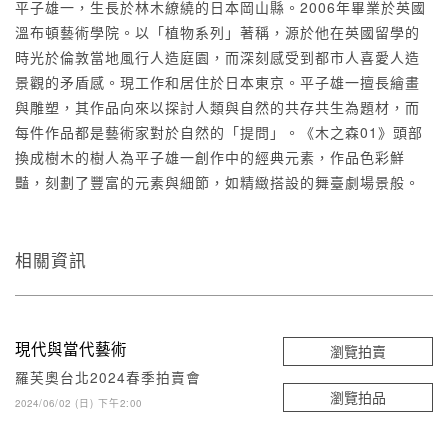
平子雄一，生長於林木繚繞的日本岡山縣。2006年畢業於英國
溫布頓藝術學院。以「植物系列」著稱，源於他在英國留學的
時光於倫敦當地風行人造庭園，而深刻感受到都市人喜愛人造
景觀的矛盾感。現工作和居住於日本東京。平子雄一擅長繪畫
與雕塑，其作品向來以探討人類與自然的共存共生為題材，而
每件作品都是藝術家對於自然的「提問」。《木之森01》頭部
換成樹木的樹人為平子雄一創作中的經典元素，作品色彩鮮
豔，刻劃了豐富的元素與細節，如精緻搭設的舞臺劇場景般。
相關資訊
現代與當代藝術
瀏覽拍賣
羅芙奧台北2024春季拍賣會
瀏覽拍品
2024/06/02 (日) 下午2:00