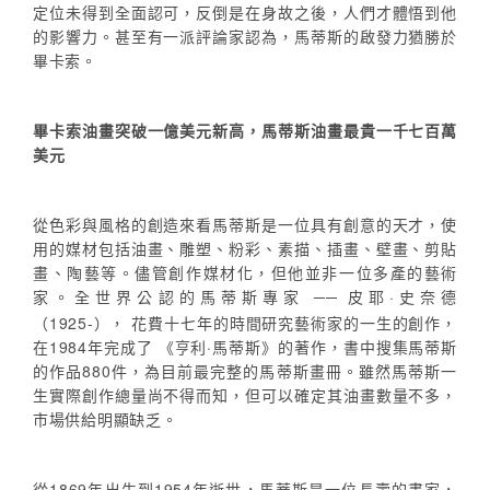
定位未得到全面認可，反倒是在身故之後，人們才體悟到他
的影響力。甚至有一派評論家認為，馬蒂斯的啟發力猶勝於
畢卡索。
畢卡索油畫突破一億美元新高，馬蒂斯油畫最貴一千七百萬
美元
從色彩與風格的創造來看馬蒂斯是一位具有創意的天才，使
用的媒材包括油畫、雕塑、粉彩、素描、插畫、壁畫、剪貼
畫、陶藝等。儘管創作媒材化，但他並非一位多產的藝術
家。全世界公認的馬蒂斯專家
皮耶·史奈德
──
（1925-）， 花費十七年的時間研究藝術家的一生的創作，
在1984年完成了 《亨利·馬蒂斯》的著作，書中搜集馬蒂斯
的作品880件，為目前最完整的馬蒂斯畫冊。雖然馬蒂斯一
生實際創作總量尚不得而知，但可以確定其油畫數量不多，
市場供給明顯缺乏。
從1869年出生到1954年逝世，馬蒂斯是一位長壽的畫家，