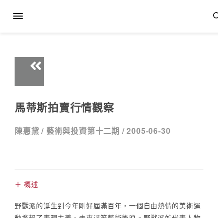
馬蒂斯拍賣行情觀察
陳惠黛 /
藝術與投資第十二期 /
2005-06-30
＋ 概述
野獸派的誕生到今年剛好屆滿百年，一個自由熱情的美術運
動掀起了表現主義、未來派等藝術後浪。野獸派的代表人物