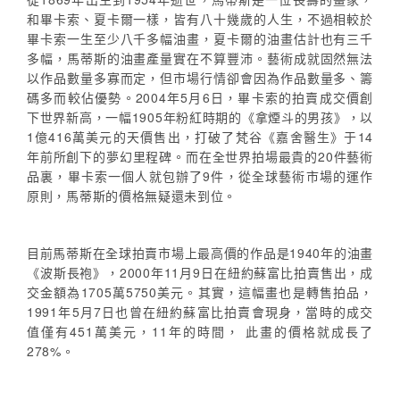
和畢卡索、夏卡爾一樣，皆有八十幾歲的人生，不過相較於
畢卡索一生至少八千多幅油畫，夏卡爾的油畫估計也有三千
多幅，馬蒂斯的油畫產量實在不算豐沛。藝術成就固然無法
以作品數量多寡而定，但市場行情卻會因為作品數量多、籌
碼多而較佔優勢。2004年5月6日，畢卡索的拍賣成交價創
下世界新高，一幅1905年粉紅時期的《拿煙斗的男孩》，以
1億416萬美元的天價售出，打破了梵谷《嘉舍醫生》于14
年前所創下的夢幻里程碑。而在全世界拍場最貴的20件藝術
品裏，畢卡索一個人就包辦了9件，從全球藝術市場的運作
原則，馬蒂斯的價格無疑還未到位。
目前馬蒂斯在全球拍賣市場上最高價的作品是1940年的油畫
《波斯長袍》，2000年11月9日在紐約蘇富比拍賣售出，成
交金額為1705萬5750美元。其實，這幅畫也是轉售拍品，
1991年5月7日也曾在紐約蘇富比拍賣會現身，當時的成交
值僅有451萬美元，11年的時間， 此畫的價格就成長了
278%。