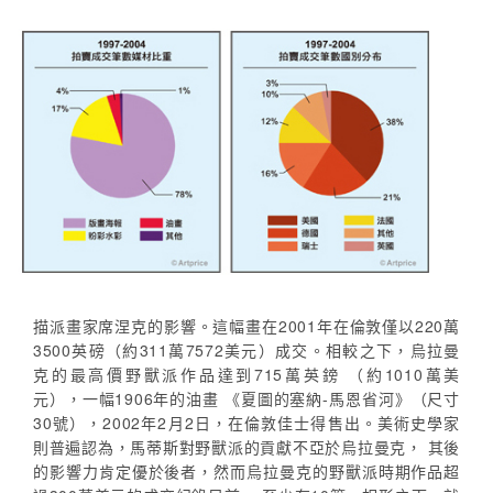
描派畫家席涅克的影響。這幅畫在2001年在倫敦僅以220萬
3500英磅（約311萬7572美元）成交。相較之下，烏拉曼
克的最高價野獸派作品達到715萬英鎊 （約1010萬美
元），一幅1906年的油畫 《夏圖的塞納-馬恩省河》（尺寸
30號），2002年2月2日，在倫敦佳士得售出。美術史學家
則普遍認為，馬蒂斯對野獸派的貢獻不亞於烏拉曼克， 其後
的影響力肯定優於後者，然而烏拉曼克的野獸派時期作品超