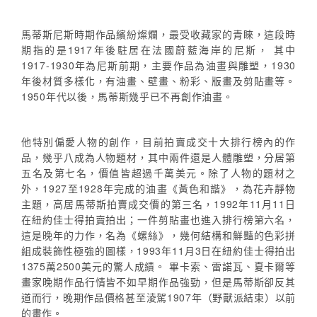
馬蒂斯尼斯時期作品繽紛燦爛，最受收藏家的青睞，這段時
期指的是1917年後駐居在法國蔚藍海岸的尼斯， 其中
1917-1930年為尼斯前期，主要作品為油畫與雕塑，1930
年後材質多樣化，有油畫、壁畫、粉彩、版畫及剪貼畫等。
1950年代以後，馬蒂斯幾乎已不再創作油畫。
他特別偏愛人物的創作，目前拍賣成交十大排行榜內的作
品，幾乎八成為人物題材，其中兩件還是人體雕塑，分居第
五名及第七名，價值皆超過千萬美元。除了人物的題材之
外，1927至1928年完成的油畫《黃色和諧》，為花卉靜物
主題，高居馬蒂斯拍賣成交價的第三名，1992年11月11日
在紐約佳士得拍賣拍出；一件剪貼畫也進入排行榜第六名，
這是晚年的力作，名為《螺絲》，幾何結構和鮮豔的色彩拼
組成裝飾性極強的圖樣，1993年11月3日在紐約佳士得拍出
1375萬2500美元的驚人成績。 畢卡索、雷諾瓦、夏卡爾等
畫家晚期作品行情皆不如早期作品強勁，但是馬蒂斯卻反其
道而行，晚期作品價格甚至淩駕1907年（野獸派結束）以前
的畫作。