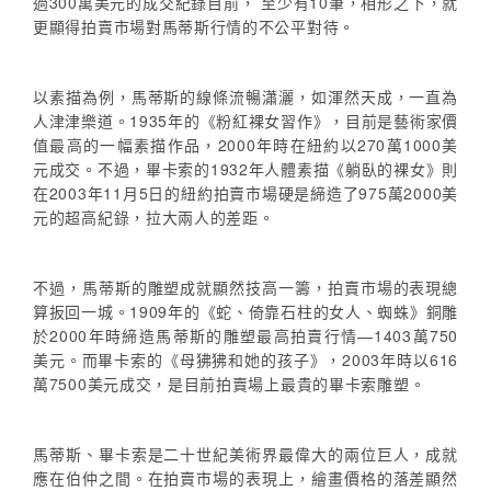
過300萬美元的成交紀錄目前， 至少有10筆，相形之下，就
更顯得拍賣市場對馬蒂斯行情的不公平對待。
以素描為例，馬蒂斯的線條流暢瀟灑，如渾然天成，一直為
人津津樂道。1935年的《粉紅裸女習作》，目前是藝術家價
值最高的一幅素描作品，2000年時在紐約以270萬1000美
元成交。不過，畢卡索的1932年人體素描《躺臥的裸女》則
在2003年11月5日的紐約拍賣市場硬是締造了975萬2000美
元的超高紀錄，拉大兩人的差距。
不過，馬蒂斯的雕塑成就顯然技高一籌，拍賣市場的表現總
算扳回一城。1909年的《蛇、倚靠石柱的女人、蜘蛛》銅雕
於2000年時締造馬蒂斯的雕塑最高拍賣行情—1403萬750
美元。而畢卡索的《母狒狒和她的孩子》，2003年時以616
萬7500美元成交，是目前拍賣場上最貴的畢卡索雕塑。
馬蒂斯、畢卡索是二十世紀美術界最偉大的兩位巨人，成就
應在伯仲之間。在拍賣市場的表現上，繪畫價格的落差顯然