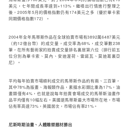
美元，七年間成長率達到+113%。繼噴出行情進行整理之
後，2005年5月的價格指數仍有174美元之多（優於畢卡索
同期價格指數172）。
2004年全年馬蒂斯作品在全球拍賣市場有3892萬6487美元
（約12億台幣）的成交量，成交率為68%，成交筆數238
筆，在所有藝術家的拍賣成交量排名裏居第六位（排行前五
位分別為畢卡索、莫內、安迪渥荷、雷諾瓦、莫迪葛裏亞
尼）。
平均每年拍賣市場順利成交的馬蒂斯作品約有兩、三百筆，
其中78%為版畫、海報類作品，素描水彩類比重為17%，油
畫類僅有4%，也就是說每年拍賣會場成交的馬蒂斯油畫作
品平均僅有10幅左右。美國是馬蒂斯最大市場所在地，市場
佔有率高達73%，英國居次，市場佔有率21%。
尼斯時期油畫、人體雕塑題材勝出