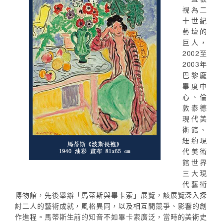
視為二
十世紀
藝壇的
巨人，
2002至
2003年
巴黎龐
畢度中
心、倫
敦泰德
現代美
術館、
紐約現
代美術
館世界
三大現
代藝術
博物館，先後舉辦「馬蒂斯與畢卡索」展覽，該展覽深入探
討二人的藝術成就，風格異同，以及相互間競爭、影響的創
作進程。馬蒂斯生前的知音不如畢卡索廣泛，當時的美術史