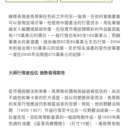
線條表現是馬蒂斯在色彩之外的另一強項，在他的素描畫裏
可以發現這項才華。他借用中國書法的行雲流水，用毛筆描
繪女人軀體或臉部肖像，在拍賣市場這類精彩的作品最高能
有175萬美元的價位，一般行情也有80至100萬美元；而鋼
筆墨水的素描畫，過去維持60至80萬美元左右行情，2004
年則曾出現150萬美元的佳績，至於知名油畫的習作炭筆畫
一度在2000年出現過270萬美元的紀錄。
大師行情被低估 後勢值得期待
從市場經驗法則來看，馬蒂斯的價格無疑是被低估的，尚且
不論他和畢卡索的巨大落差，就以同期藝術家而言，馬蒂斯
的未來行情應該仍有相當成長的空間。例如，他的野獸派時
期 （1905-1907）作品行情至今比另一位野獸派成員
烏
──
拉曼克低。目前馬蒂斯最貴的一幅該時期作品，是1905年黃
色調的油畫 《寇里烏橄欖
樹》（尺寸10號），風格帶有點