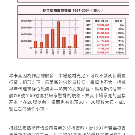
畢卡索因為作品總數多、市場題材充足，可以不斷刷新價位
行情；相形之下，馬蒂斯的供給量較低，畫幅也不大。根據
早年代理畫廊伯恩海姆—熱奈的文獻紀錄，馬蒂斯的油畫一
般以6號至50號易於居家懸掛的規格。拍賣市場常見的畫幅
基本上在20號以內，偶而也有出現60、 80號較大尺寸或3
號左右的迷你小畫。
根據法國藝術行情公司最新的分析資料，從1997年若每投資
馬蒂斯畫作100美元，到了2004年平均的價格指數已有213