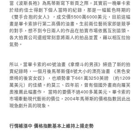
當《波斯長袍》為馬蒂斯寫下新頁之際，其實前一晚畢卡索
於紐約佳士得創下個人當時的紀錄，那是一幅藍色時期的
《雙手合抱的女人》，成交價5500萬6000美元，目前這幅
畫是畢卡索排行第二高價的油畫。生前兩位藝術家即是競爭
的對手，想不到今日兩人的作品在拍賣市場依舊互別苗頭。
各大拍賣公司還經常刻意將兩人的拍品並置，藉以相互拉抬
氣勢。
所以，當畢卡索的40號油畫《拿煙斗的男孩》締造了新的拍
賣紀錄時，一個月後馬蒂斯僅8號大小的漂亮油畫 《黑色安
樂椅的後宮女奴》，也順勢拿下661萬3250英鎊 （約1209
萬美元）的佳績。約莫三、四年前，曾有個國外畫商向羅芙
奧推薦此幅畫作， 當時的要價不過400多萬美元。畢卡索的
市場牽動現代藝術的價位，2004年馬蒂斯的價格指數因此出
現急劇升高的現象。
行情補漲中 價格指數基本上維持上揚走勢