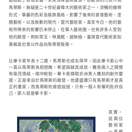
馬蒂斯，無疑是二十世紀最偉大的藝術家之一，流暢的線條
形式、華麗的色彩及裝飾風格，影響了後來的普普藝術、塗
鴉藝術，以及無數的現代、當代藝術家。直至今日，他的藝
術所帶來的影響仍未停止，在華人藝術圈，也有許多人受到
他的啟發，例如常玉、林風眠、趙無極，臺灣當代藝術家如
黃銘昌也曾以作品向馬蒂斯致敬。
比畢卡索年長十二歲，馬蒂斯也成名得早，因此畢卡索心中
一直以馬蒂斯為假想敵，希望超越其成就，難免兩人之間懷
有瑜亮情結，暗中較勁。畢卡索擷取非洲黑人雕刻的創作靈
感，正是來自於馬蒂斯的啟發，他還盛讚只有馬蒂斯才是真
正的畫家；而馬蒂斯則曾經說過，只有一個人有權利批評自
己，那人就是畢卡索。
其實，
這兩位
藝術家
一直被