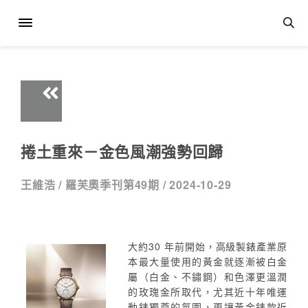
捲土重來－金色風潮強勢回歸
王維浩 /
羅芙奧季刊第49期 /
2024-10-29
大約30 年前開始，高級製錶產業原
本最大量使用的黃金就逐漸被白金
屬（白金、不鏽鋼）和色澤更溫潤
的玫瑰金所取代，尤其近十年唯運
動錶獨尊的氛圍，更讓黃金錶款近