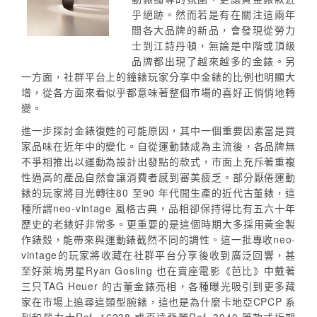
乎絕跡。然而若是有在關注這兩年
間各大品牌的新品，會發現從勞力
士到江詩丹頓，無論是中階或頂級
品牌都出現了越來越多的金錶。另
一方面，社群平台上的鐘錶玩家分享中金錶的比例也明顯大
增，從各方面來看似乎都意味著整個市場的喜好正悄悄地轉
變。
進一步探討金錶復甦的可能原因，其中一個重要因素當是買
家品味在近年中的變化。自從運動錶成為主流後，各品牌無
不爭相推出以運動為設計出發點的款式，市面上充斥著重複
性過高的產品自然會讓消費者感到審美疲乏。部分厭倦運動
錶的玩家將目光轉往80 至90 年代間生產的近代古董錶，這
種所謂neo-vintage 風格古典，品相卻保持得比有五六十年
歷史的老錶好非常多。更重要的是這個時期大多採用黃金製
作錶殼，能帶來與運動錶截然不同的調性。這一批專收neo-
vintage的玩家將收藏在社群平台分享後收到廣泛回響，甚
至好萊塢男星Ryan Gosling 也在賣座電影《芭比》中戴著
三只TAG Heuer 的古董金錶亮相，各種曝光吸引到更多藏
家在市場上追尋這類型腕錶，這也是為什麼卡地亞CPCP 系