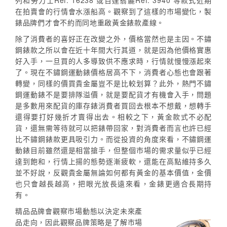
列和勞力士Ref. 16238 或百達翡麗Ref. 3940 等款式近期
在拍賣會的行情會水漲船高。觀察到了這樣的市場變化，製
錶品牌們才會不約而同地重啟黃金錶款產線。
除了消費者的喜好正在改變之外，價格當然也是主因。不鏽
鋼錶款之所以會在近十年間大行其道，就是因為他價格實惠
好入手，一旦買的人多導致供不應求時，行情就慢慢漲起來
了。現在不鏽鋼運動錶價格居高不下，消費者心態也會跟著
轉變，同樣的價買貴金屬豈不是比較划算？此外，熱門不鏽
鋼運動錶不是要排隊溢價，就是要配貨才有機會入手，問題
是多數用來配貨的庫存錶消費者買回去根本不想戴，想轉手
還得要打好幾折才賣得出去。相較之下，黃金款式不必配
貨，還無需等待就可以把錶帶回家，對消費者而言也許已經
比不鏽鋼錶款更具吸引力。而從投資的角度來看，不鏽鋼運
動錶目前雖然還是相當搶手，但整個市場的需求量似乎已經
達到飽和，行情上揚的態勢逐漸疲軟，還能在高點維持多久
並不好說，反觀貴金屬無論如何都有黃金的基本價值，金價
也只會越長越高，把眼光放長遠來看，金錶更適合長期持
有。
精品品牌會觀察市場動態以決定未來產
品走向，因此觀察品牌策略是了解市場